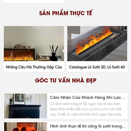
SẢN PHẨM THỰC TẾ
Những Câu Hỏi Thường Gặp Của
Catalogue Lò Sưởi 3D, Lò Sưởi 4D
Khách Hàng Khi Mua Lò Sưởi 3D,
Model Mới Nhất 2025
GÓC TƯ VẤN NHÀ ĐẸP
4D
Cảm Nhận Của Khách Hàng Khi Lựa Chọn Sử Dụng Lò Sưởi 3D,4D
Có lẽ lò sưởi trang trí 3D ngọn lửa là lựa chọn
được khá nhiều kiến trúc sư chú ý cho nội thất
này. Chiếc lò sưởi với hình ảnh ngọn lửa cháy
đỏ và viên than rực hồng khiến cho người...
Hình ảnh thực tế thi công lò sưởi trang trí 3D, 4D ấn tượng nhất 2025