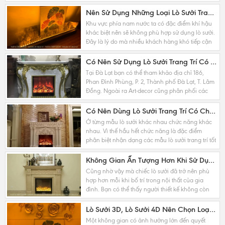
dẫn đến nhu cầu trang trí của họ không quá cao
như trong...
Nên Sử Dụng Những Loại Lò Sưởi Trang Trí Thế Nào Tại TP.HCM
Khu vực phía nam nước ta có đặc điểm khí hậu
khác biệt nên sẽ không phù hợp sử dụng lò sưởi.
Đây là lý do mà nhiều khách hàng khó tiếp cận
với đồ trang trí. Nhưng chúng ta lại quên đi...
Có Nên Sử Dụng Lò Sưởi Trang Trí Có Chế Độ Sưởi Ấm Tại Đà Lạt Không ?
Tại Đà Lạt bạn có thể tham khảo địa chỉ 186,
Phan Đình Phùng, P. 2, Thành phố Đà Lạt, T. Lâm
Đồng. Ngoài ra Art-decor cũng phân phối các
sản phẩm đồ trang trí nội thất không riêng lò
sưởi.
Có Nên Dùng Lò Sưởi Trang Trí Có Chế Độ Sưởi Ấm Hay Không ?
Ở từng mẫu lò sưởi khác nhau chức năng khác
nhau. Vì thế hầu hết chức năng là đặc điểm
phân biệt nhận dạng các mẫu lò sưởi trang trí tốt
nhất. Ngoài ra bạn có thể thông qua giới thiệu...
Không Gian Ấn Tượng Hơn Khi Sử Dụng Lò Sưởi Điện Trang Trí
Cũng nhờ vậy mà chiếc lò sưởi đã trở nên phù
hợp hơn mỗi khi bố trí trong nội thất của gia
đình. Bạn có thể thấy người thiết kế không còn
đắn đo khi diện tích căn phòng ngủ chỉ 10m2
hay...
Lò Sưởi 3D, Lò Sưởi 4D Nên Chọn Loại Nào Cho Phù Hợp Với Không Gian
Một không gian có ảnh hưởng lớn đến quyết