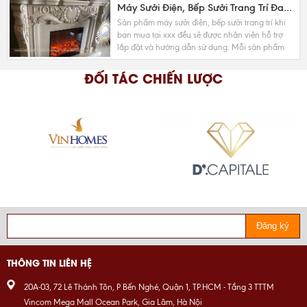
Máy Sưởi Điện, Bếp Sưởi Trang Trí Đang Là Xu Hướng Nội Thất Mới Nhất Hiện Nay
Sản phẩm máy sưởi điện, bếp sưởi trang trí khi
bạn mua tại xxx đều sẽ được nhân viên hỗ trợ
lắp đặt và hướng dẫn sử dụng. Mỗi sản phẩm
đều có những nét riêng biệt cần lưu ý
ĐỐI TÁC CHIẾN LƯỢC
Đăng ký
THÔNG TIN LIÊN HỆ
20A-03, 72 Lê Thánh Tôn, P Bến Nghé, Quận 1, TP.HCM - Tầng 3 TTTM
Vincom Mega Mall Ocean Park, Gia Lâm, Hà Nội