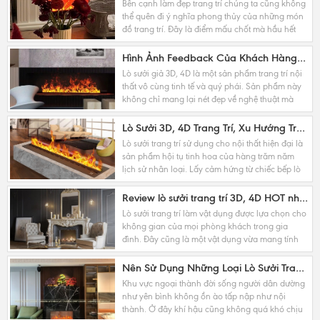
Bên cạnh làm đẹp trang trí chúng ta cũng không
thể quên đi ý nghĩa phong thủy của những món
đồ trang trí. Đây là điểm mấu chốt mà hầu hết
các kiến trúc sư hướng tới. Không riêng lò sưởi...
Hình Ảnh Feedback Của Khách Hàng Khi Sử Dụng Lò Sưởi 3D, 4D
Lò sưởi giả 3D, 4D là một sản phẩm trang trí nội
thất vô cùng tinh tế và quý phái. Sản phẩm này
không chỉ mang lại nét đẹp về nghệ thuật mà
còn là vật phong thủy đặc biệt may mắn cho...
Lò Sưởi 3D, 4D Trang Trí, Xu Hướng Trang Trí Nội Thất Độc Đáo, Ấn Tượng
Lò sưởi trang trí sử dụng cho nội thất hiện đại là
sản phẩm hội tụ tinh hoa của hàng trăm năm
lịch sử nhân loại. Lấy cảm hứng từ chiếc bếp lò
đầu tiên đến chiếc máy sưởi điện hiện...
Review lò sưởi trang trí 3D, 4D HOT nhất hiện nay trên thị trường
Lò sưởi trang trí làm vật dụng được lựa chọn cho
không gian của mọi phòng khách trong gia
đình. Đây cũng là một vật dụng vừa mang tính
thẩm mỹ vừa khiến cho gia chủ gặp nhiều may
mắn trong...
Nên Sử Dụng Những Loại Lò Sưởi Trang Trí Thế Nào Tại Hà Nội
Khu vực ngoại thành đời sống người dân dường
như yên bình không ồn ào tấp nập như nội
thành. Ở đây khí hậu cũng không quá khó chịu