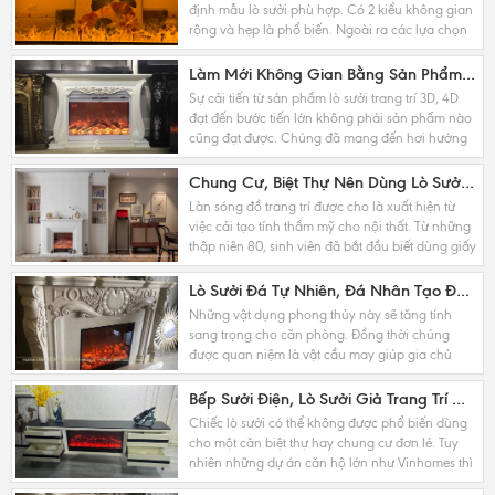
định mẫu lò sưởi phù hợp. Có 2 kiểu không gian
rộng và hẹp là phổ biến. Ngoài ra các lựa chọn
lò sưởi 3D, lò sưởi 4D cũng còn phụ thuộc và
quy...
Làm Mới Không Gian Bằng Sản Phẩm Lò Sưởi Trang Trí 3D, 4D Ngày Nay
Sự cải tiến từ sản phẩm lò sưởi trang trí 3D, 4D
đạt đến bước tiến lớn không phải sản phẩm nào
cũng đạt được. Chúng đã mang đến hơi hướng
thời đại mới nhưng lại không mất đi nét...
Chung Cư, Biệt Thự Nên Dùng Lò Sưởi Trang Trí Kích Thước Nào Cho Phù Hợp ?
Làn sóng đồ trang trí được cho là xuất hiện từ
việc cải tạo tính thẩm mỹ cho nội thất. Từ những
thập niên 80, sinh viên đã bắt đầu biết dùng giấy
dán tường, chuông gió hay tranh phong cảnh...
Lò Sưởi Đá Tự Nhiên, Đá Nhân Tạo Đa Dạng Các Phong Cách Nội Thất Ngày Nay
Những vật dụng phong thủy này sẽ tăng tính
sang trọng cho căn phòng. Đồng thời chúng
được quan niệm là vật cầu may giúp gia chủ
được sức khỏe dồi dào. Vật phong thủy cũng có
ý nghĩa cầu tài...
Bếp Sưởi Điện, Lò Sưởi Giả Trang Trí Nội Thất Chung Cư, Biệt Thự
Chiếc lò sưởi có thể không được phổ biến dùng
cho một căn biệt thự hay chung cư đơn lẻ. Tuy
nhiên những dự án căn hộ lớn như Vinhomes thì
đây là điểm nhấn. Chiếc lò sưởi sẽ giúp người...