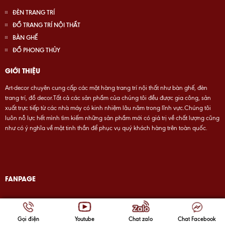
ĐÈN TRANG TRÍ
ĐỒ TRANG TRÍ NỘI THẤT
BÀN GHẾ
ĐỒ PHONG THỦY
GIỚI THIỆU
Art-decor chuyên cung cấp các mặt hàng trang trí nội thất như bàn ghế, đèn
trang trí, đồ decor.Tất cả các sản phẩm của chúng tôi đều được gia công, sản
xuất trực tiếp từ các nhà máy có kinh nhiệm lâu năm trong lĩnh vực.Chúng tôi
luôn nỗ lực hết mình tìm kiếm những sản phẩm mới có giá trị về chất lượng cũng
như có ý nghĩa về mặt tinh thần để phục vụ quý khách hàng trên toàn quốc.
FANPAGE
Glee
© 2017 by
. All rights reserved | Design by
artdecor
Gọi điện
Youtube
Chat zalo
Chat Facebook