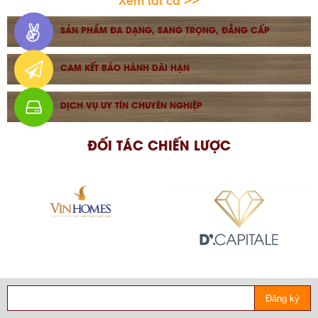
Xem tất cả >>
SẢN PHẨM ĐA DẠNG, SANG TRỌNG, ĐẲNG CẤP
CAM KẾT BẢO HÀNH DÀI HẠN
DỊCH VỤ UY TÍN CHUYÊN NGHIỆP
ĐỐI TÁC CHIẾN LƯỢC
Đăng ký