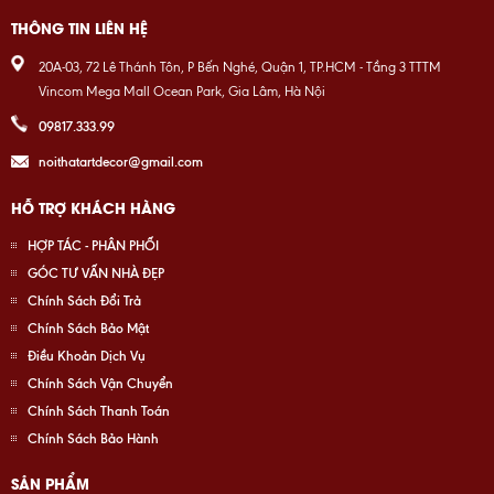
THÔNG TIN LIÊN HỆ
20A-03, 72 Lê Thánh Tôn, P Bến Nghé, Quận 1, TP.HCM - Tầng 3 TTTM
Vincom Mega Mall Ocean Park, Gia Lâm, Hà Nội
09817.333.99
noithatartdecor@gmail.com
HỖ TRỢ KHÁCH HÀNG
HỢP TÁC - PHÂN PHỐI
GÓC TƯ VẤN NHÀ ĐẸP
Chính Sách Đổi Trả
Chính Sách Bảo Mật
Điều Khoản Dịch Vụ
Chính Sách Vận Chuyển
Chính Sách Thanh Toán
Chính Sách Bảo Hành
SẢN PHẨM