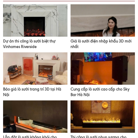
Dự án thi công lò sưởi biệt thự
Giá lò sưởi điện nhập khẩu 3D mới
Vinhomes Riverside
nhất
Báo giá lò sưởi trang trí 3D tại Hà
Cung cấp lò sưởi cao cấp cho Sky
Nội
Bar Hà Nội
Lắp đặt lò sưởi không khói cho
Thi công lò sưởi phun sương cho