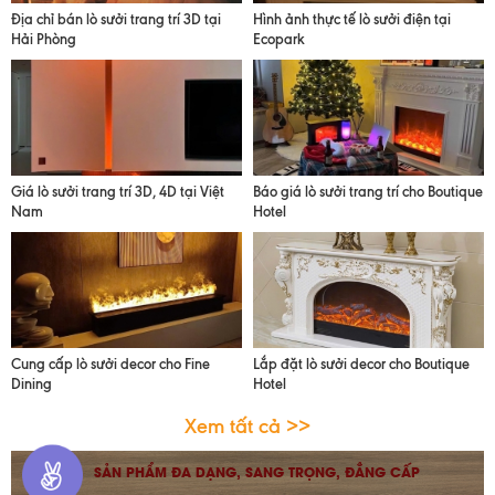
Địa chỉ bán lò sưởi trang trí 3D tại
Hình ảnh thực tế lò sưởi điện tại
Hải Phòng
Ecopark
Giá lò sưởi trang trí 3D, 4D tại Việt
Báo giá lò sưởi trang trí cho Boutique
Nam
Hotel
Cung cấp lò sưởi decor cho Fine
Lắp đặt lò sưởi decor cho Boutique
Dining
Hotel
Xem tất cả >>
SẢN PHẨM ĐA DẠNG, SANG TRỌNG, ĐẲNG CẤP