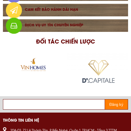
CAM KẾT BẢO HÀNH DÀI HẠN
DỊCH VỤ UY TÍN CHUYÊN NGHIỆP
ĐỐI TÁC CHIẾN LƯỢC
Đăng ký
THÔNG TIN LIÊN HỆ
20A-03, 72 Lê Thánh Tôn, P Bến Nghé, Quận 1, TP.HCM - Tầng 3 TTTM