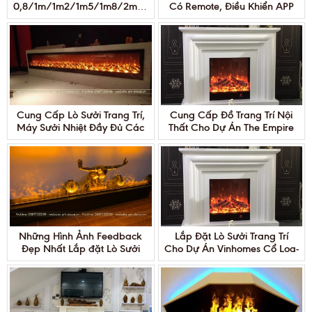
Có Remote, Điều Khiển APP
0,8/1m/1m2/1m5/1m8/2m/2m4
Chọn Loại Nào?
Cung Cấp Lò Sưởi Trang Trí,
Cung Cấp Đồ Trang Trí Nội
Máy Sưởi Nhiệt Đầy Đủ Các
Thất Cho Dự Án The Empire
Kích Thước Theo Yêu Cầu
vinhomes Ocean Park
Những Hình Ảnh Feedback
Lắp Đặt Lò Sưởi Trang Trí
Đẹp Nhất Lắp đặt Lò Sưởi
Cho Dự Án Vinhomes Cổ Loa-
Trang Trí Cho Khách Hàng
Vinhomes Đông Anh