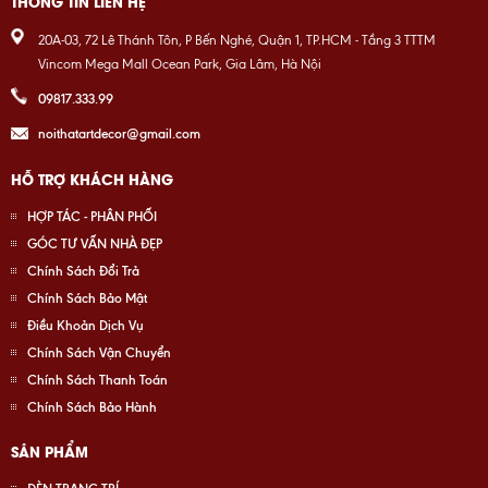
THÔNG TIN LIÊN HỆ
20A-03, 72 Lê Thánh Tôn, P Bến Nghé, Quận 1, TP.HCM - Tầng 3 TTTM
Vincom Mega Mall Ocean Park, Gia Lâm, Hà Nội
09817.333.99
noithatartdecor@gmail.com
HỖ TRỢ KHÁCH HÀNG
HỢP TÁC - PHÂN PHỐI
GÓC TƯ VẤN NHÀ ĐẸP
Chính Sách Đổi Trả
Chính Sách Bảo Mật
Điều Khoản Dịch Vụ
Chính Sách Vận Chuyển
Chính Sách Thanh Toán
Chính Sách Bảo Hành
SẢN PHẨM