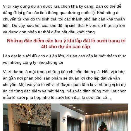
Vị trí xây dựng dự án được lựa chọn khá kỹ càng. Bạn có thể dễ
dàng đi lại giữa các tỉnh thông qua đường quốc lộ. Khả năng di
chuyển từ khu đô thị sinh thái tới các thành phố lân cận khá thuận
tiện. Do vậy, sức hút của khu đô thị sinh thái Riverside thực sự lớn
và được đón nhận từ thời điểm bắt đầu khởi công.
Những đặc điểm cần lưu ý khi lắp đặt lò sưởi trang trí
4D cho dự án cao cấp
Lắp đặt lò sưởi 4D cho dự án lớn, dự án cao cấp là một thách thức
với những công ty như chúng tôi
Vị trí dự án là một trong những tiêu chí cần đánh giá. Nếu vị trí dự
án gần nơi phân phối sản phẩm sẽ thuận lợi cho lắp đặt và vận
chuyển. Một vài yếu tố về vị trí được quan tâm là vì những vị trí dự
án có từng đặc điểm và nét riêng. Nếu xác định đúng mới lựa chọn
mẫu lò sưởi phù hợp như lò sưởi hiện đại, lò sưởi tân cổ…