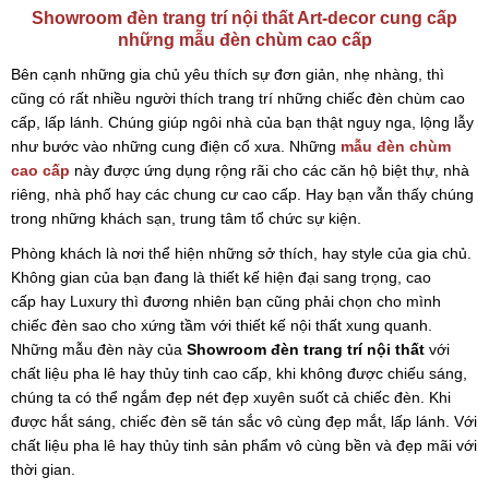
Showroom đèn trang trí nội thất Art-decor cung cấp
những mẫu đèn chùm cao cấp
Bên cạnh những gia chủ yêu thích sự đơn giản, nhẹ nhàng, thì
cũng có rất nhiều người thích trang trí những chiếc đèn chùm cao
cấp, lấp lánh. Chúng giúp ngôi nhà của bạn thật nguy nga, lộng lẫy
như bước vào những cung điện cổ xưa. Những
mẫu đèn chùm
cao cấp
này được ứng dụng rộng rãi cho các căn hộ biệt thự, nhà
riêng, nhà phố hay các chung cư cao cấp. Hay bạn vẫn thấy chúng
trong những khách sạn, trung tâm tổ chức sự kiện.
Phòng khách là nơi thể hiện những sở thích, hay style của gia chủ.
Không gian của bạn đang là thiết kế hiện đại sang trọng, cao
cấp hay Luxury thì đương nhiên bạn cũng phải chọn cho mình
chiếc đèn sao cho xứng tầm với thiết kế nội thất xung quanh.
Những mẫu đèn này của
Showroom đèn trang trí nội thất
với
chất liệu pha lê hay thủy tinh cao cấp, khi không được chiếu sáng,
chúng ta có thể ngắm đẹp nét đẹp xuyên suốt cả chiếc đèn. Khi
được hắt sáng, chiếc đèn sẽ tán sắc vô cùng đẹp mắt, lấp lánh. Với
chất liệu pha lê hay thủy tinh sản phẩm vô cùng bền và đẹp mãi với
thời gian.