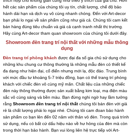
thích hợp cho không gian cũng như theo ý thích của gia chủ. Hơn
hết các sản phẩm của chúng tôi uy tín, chất lượng, chế độ bảo
hành dài hạn và dịch vụ vô cùng nhanh chóng. Đến với Art-decor
bạn phải lo ngại về sản phẩm cũng như giá cả. Chúng tôi cam kết
bán hàng đúng tiêu chuẩn và giá cả cạnh tranh nhất thị trường.
Hãy cùng Art-decor tham quan showroom của chúng tôi dưới đây.
Showroom đèn trang trí nội thất với những mẫu thông
dụng
Đèn trang trí phòng khách
được đại đa số gia chủ sử dụng cho
những khu chung cư thông thường là những mẫu đèn có thiết kế
đa dạng như hiện đại, cổ điển nhưng mới lạ, độc đáo. Trung bình
với mức đầu tư khoảng 5-7 triệu đồng, bạn có thể trang trí phòng
khách với chiếc đèn vô cùng mỹ mãn. Chất liệu của những chiếc
đèn này thông thường được sản xuất bằng kim loại, mạ điện màu
sắc vô cùng sáng và bền màu. Bạn đừng nghi ngờ hay lầm tưởng
rằng
Showroom đèn trang trí nội thất
chúng tôi bán đèn với giả
rẻ là chất lượng phải lo ngại nhé. Chúng tôi cam đoan bảo hành
sản phẩm co bạn lên đến 02 năm với thân vỏ đèn. Trong quá trình
sử dụng, nếu có bất cứ dấu hiệu nào về hư hỏng của đèn mà còn
trong thời hạn bảo hành. Bạn vui lòng liên hệ trực tiếp với Art-