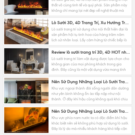
thất vô cùng tinh tế và quý phái. Sản phẩm này
không chỉ mang lại nét đẹp về nghệ thuật mà
còn là vật phong thủy đặc biệt may mắn cho...
Lò Sưởi 3D, 4D Trang Trí, Xu Hướng Trang Trí Nội Thất Độc Đáo, Ấn Tượng
Lò sưởi trang trí sử dụng cho nội thất hiện đại là
sản phẩm hội tụ tinh hoa của hàng trăm năm
lịch sử nhân loại. Lấy cảm hứng từ chiếc bếp lò
đầu tiên đến chiếc máy sưởi điện hiện...
Review lò sưởi trang trí 3D, 4D HOT nhất hiện nay trên thị trường
Lò sưởi trang trí làm vật dụng được lựa chọn cho
không gian của mọi phòng khách trong gia
đình. Đây cũng là một vật dụng vừa mang tính
thẩm mỹ vừa khiến cho gia chủ gặp nhiều may
mắn trong...
Nên Sử Dụng Những Loại Lò Sưởi Trang Trí Thế Nào Tại Hà Nội
Khu vực ngoại thành đời sống người dân dường
như yên bình không ồn ào tấp nập như nội
thành. Ở đây khí hậu cũng không quá khó chịu
dẫn đến nhu cầu trang trí của họ không quá cao
như trong...
Nên Sử Dụng Những Loại Lò Sưởi Trang Trí Thế Nào Tại TP.HCM
Khu vực phía nam nước ta có đặc điểm khí hậu
khác biệt nên sẽ không phù hợp sử dụng lò sưởi.
Đây là lý do mà nhiều khách hàng khó tiếp cận
với đồ trang trí. Nhưng chúng ta lại quên đi...