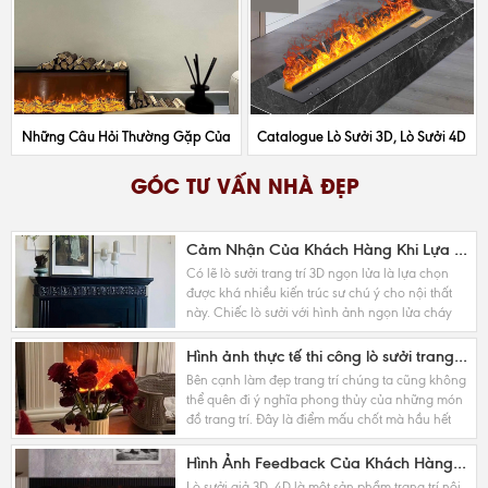
Những Câu Hỏi Thường Gặp Của
Catalogue Lò Sưởi 3D, Lò Sưởi 4D
Khách Hàng Khi Mua Lò Sưởi 3D,
Model Mới Nhất 2025
GÓC TƯ VẤN NHÀ ĐẸP
4D
Cảm Nhận Của Khách Hàng Khi Lựa Chọn Sử Dụng Lò Sưởi 3D,4D
Có lẽ lò sưởi trang trí 3D ngọn lửa là lựa chọn
được khá nhiều kiến trúc sư chú ý cho nội thất
này. Chiếc lò sưởi với hình ảnh ngọn lửa cháy
đỏ và viên than rực hồng khiến cho người...
Hình ảnh thực tế thi công lò sưởi trang trí 3D, 4D ấn tượng nhất 2025
Bên cạnh làm đẹp trang trí chúng ta cũng không
thể quên đi ý nghĩa phong thủy của những món
đồ trang trí. Đây là điểm mấu chốt mà hầu hết
các kiến trúc sư hướng tới. Không riêng lò sưởi...
Hình Ảnh Feedback Của Khách Hàng Khi Sử Dụng Lò Sưởi 3D, 4D
Lò sưởi giả 3D, 4D là một sản phẩm trang trí nội