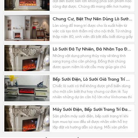
đạt đến bước tiến lớn không phải sản phẩm nào
cũng đạt được. Chúng đã mang đến hơi hướng
thời đại mới nhưng lại không mất đi nét...
Chung Cư, Biệt Thự Nên Dùng Lò Sưởi Trang Trí Kích Thước Nào Cho Phù Hợp ?
Làn sóng đồ trang trí được cho là xuất hiện từ
việc cải tạo tính thẩm mỹ cho nội thất. Từ những
thập niên 80, sinh viên đã bắt đầu biết dùng giấy
dán tường, chuông gió hay tranh phong cảnh...
Lò Sưởi Đá Tự Nhiên, Đá Nhân Tạo Đa Dạng Các Phong Cách Nội Thất Ngày Nay
Những vật dụng phong thủy này sẽ tăng tính
sang trọng cho căn phòng. Đồng thời chúng
được quan niệm là vật cầu may giúp gia chủ
được sức khỏe dồi dào. Vật phong thủy cũng có
ý nghĩa cầu tài...
Bếp Sưởi Điện, Lò Sưởi Giả Trang Trí Nội Thất Chung Cư, Biệt Thự
Chiếc lò sưởi có thể không được phổ biến dùng
cho một căn biệt thự hay chung cư đơn lẻ. Tuy
nhiên những dự án căn hộ lớn như Vinhomes thì
đây là điểm nhấn. Chiếc lò sưởi sẽ giúp người...
Máy Sưởi Điện, Bếp Sưởi Trang Trí Đang Là Xu Hướng Nội Thất Mới Nhất Hiện Nay
Sản phẩm máy sưởi điện, bếp sưởi trang trí khi
bạn mua tại xxx đều sẽ được nhân viên hỗ trợ
lắp đặt và hướng dẫn sử dụng. Mỗi sản phẩm
đều có những nét riêng biệt cần lưu ý