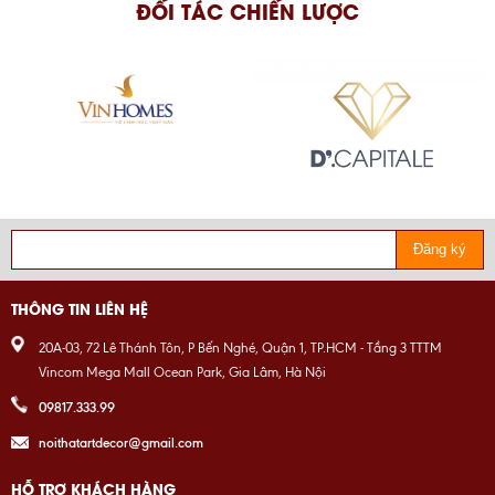
ĐỐI TÁC CHIẾN LƯỢC
Đăng ký
THÔNG TIN LIÊN HỆ
20A-03, 72 Lê Thánh Tôn, P Bến Nghé, Quận 1, TP.HCM - Tầng 3 TTTM
Vincom Mega Mall Ocean Park, Gia Lâm, Hà Nội
09817.333.99
noithatartdecor@gmail.com
HỖ TRỢ KHÁCH HÀNG