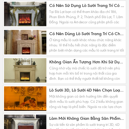
Có Nên Sử Dụng Lò Sưởi Trang Trí Có Chế Độ Sưởi Ấm Tại Đà Lạt Không ?
Tại Đà Lạt bạn có thể tham khảo địa chỉ 186,
Phan Đình Phùng, P. 2, Thành phố Đà Lạt, T. Lâm
Đồng. Ngoài ra Art-decor cũng phân phối các
sản phẩm đồ trang trí nội thất không riêng lò
sưởi.
Có Nên Dùng Lò Sưởi Trang Trí Có Chế Độ Sưởi Ấm Hay Không ?
Ở từng mẫu lò sưởi khác nhau chức năng khác
nhau. Vì thế hầu hết chức năng là đặc điểm
phân biệt nhận dạng các mẫu lò sưởi trang trí tốt
nhất. Ngoài ra bạn có thể thông qua giới thiệu...
Không Gian Ấn Tượng Hơn Khi Sử Dụng Lò Sưởi Điện Trang Trí
Cũng nhờ vậy mà chiếc lò sưởi đã trở nên phù
hợp hơn mỗi khi bố trí trong nội thất của gia
đình. Bạn có thể thấy người thiết kế không còn
đắn đo khi diện tích căn phòng ngủ chỉ 10m2
hay...
Lò Sưởi 3D, Lò Sưởi 4D Nên Chọn Loại Nào Cho Phù Hợp Với Không Gian
Một không gian có ảnh hưởng lớn đến quyết
định mẫu lò sưởi phù hợp. Có 2 kiểu không gian
rộng và hẹp là phổ biến. Ngoài ra các lựa chọn
lò sưởi 3D, lò sưởi 4D cũng còn phụ thuộc và
quy...
Làm Mới Không Gian Bằng Sản Phẩm Lò Sưởi Trang Trí 3D, 4D Ngày Nay
Sự cải tiến từ sản phẩm lò sưởi trang trí 3D, 4D