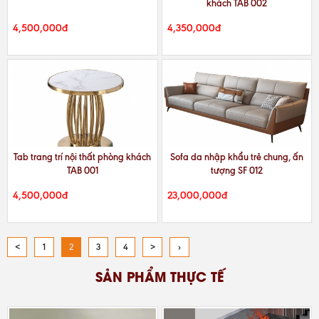
khách TAB 002
4,500,000đ
4,350,000đ
Tab trang trí nội thất phòng khách
Sofa da nhập khẩu trẻ chung, ấn
TAB 001
tượng SF 012
4,500,000đ
23,000,000đ
<
1
2
3
4
>
›
SẢN PHẨM THỰC TẾ